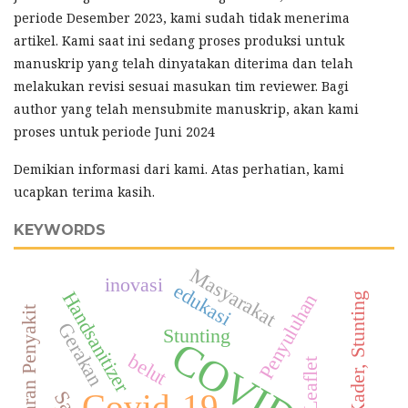
periode Desember 2023, kami sudah tidak menerima
artikel. Kami saat ini sedang proses produksi untuk
manuskrip yang telah dinyatakan diterima dan telah
melakukan revisi sesuai masukan tim reviewer. Bagi
author yang telah mensubmite manuskrip, akan kami
proses untuk periode Juni 2024
Demikian informasi dari kami. Atas perhatian, kami
ucapkan terima kasih.
KEYWORDS
Masyarakat
inovasi
edukasi
Handsanitizer
Penyuluhan
Balita, Kader, Stunting
Penularan Penyakit
Gerakan
Stunting
COVID-19
belut
Leaflet
Covid-19