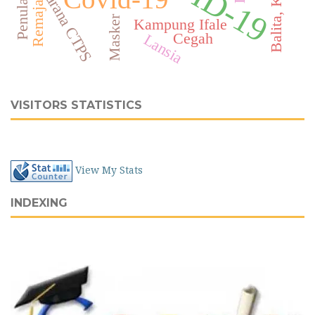
Sarana CTPS
Remaja
Masker
Kampung Ifale
Cegah
Lansia
VISITORS STATISTICS
View My Stats
INDEXING