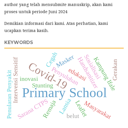
author yang telah mensubmite manuskrip, akan kami
proses untuk periode Juni 2024
Demikian informasi dari kami. Atas perhatian, kami
ucapkan terima kasih.
KEYWORDS
Cegah
Masker
Sosialisasi
Kampung Ifale
Handsanitizer
Intervensi Sensitif
Gerakan
Covid-19
Penyuluhan
edukasi
Penularan Penyakit
inovasi
Stunting
Primary School
Lansia
Sarana CTPS
Remaja
Leaflet
Masyarakat
belut