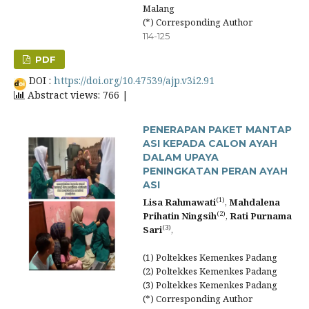
Malang
(*) Corresponding Author
114-125
PDF
DOI :
https://doi.org/10.47539/ajp.v3i2.91
Abstract views: 766 |
PENERAPAN PAKET MANTAP
ASI KEPADA CALON AYAH
DALAM UPAYA
PENINGKATAN PERAN AYAH
ASI
(1)
Lisa Rahmawati
,
Mahdalena
(2)
Prihatin Ningsih
,
Rati Purnama
(3)
Sari
,
(1) Poltekkes Kemenkes Padang
(2) Poltekkes Kemenkes Padang
(3) Poltekkes Kemenkes Padang
(*) Corresponding Author