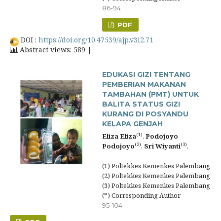
86-94
PDF
DOI :
https://doi.org/10.47539/ajp.v3i2.71
Abstract views: 589 |
EDUKASI GIZI TENTANG
PEMBERIAN MAKANAN
TAMBAHAN (PMT) UNTUK
BALITA STATUS GIZI
KURANG DI POSYANDU
KELAPA GENJAH
(1)
Eliza Eliza
,
Podojoyo
(2)
(3)
Podojoyo
,
Sri Wiyanti
,
(1) Poltekkes Kemenkes Palembang
(2) Poltekkes Kemenkes Palembang
(3) Poltekkes Kemenkes Palembang
(*) Corresponding Author
95-104