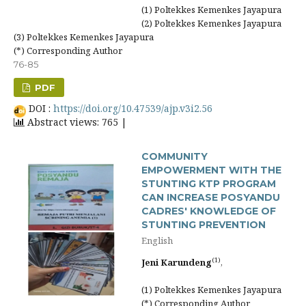
(1) Poltekkes Kemenkes Jayapura
(2) Poltekkes Kemenkes Jayapura
(3) Poltekkes Kemenkes Jayapura
(*) Corresponding Author
76-85
PDF
DOI :
https://doi.org/10.47539/ajp.v3i2.56
Abstract views: 765 |
COMMUNITY
EMPOWERMENT WITH THE
STUNTING KTP PROGRAM
CAN INCREASE POSYANDU
CADRES' KNOWLEDGE OF
STUNTING PREVENTION
English
(1)
Jeni Karundeng
,
(1) Poltekkes Kemenkes Jayapura
(*) Corresponding Author