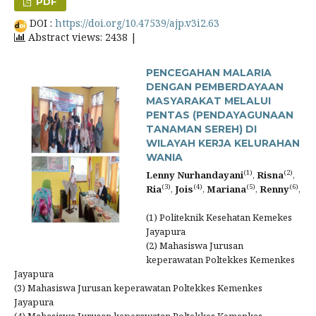
PDF
DOI :
https://doi.org/10.47539/ajp.v3i2.63
Abstract views: 2438 |
PENCEGAHAN MALARIA
DENGAN PEMBERDAYAAN
MASYARAKAT MELALUI
PENTAS (PENDAYAGUNAAN
TANAMAN SEREH) DI
WILAYAH KERJA KELURAHAN
WANIA
(1)
(2)
Lenny Nurhandayani
,
Risna
,
(3)
(4)
(5)
(6)
Ria
,
Jois
,
Mariana
,
Renny
,
(1) Politeknik Kesehatan Kemekes
Jayapura
(2) Mahasiswa Jurusan
keperawatan Poltekkes Kemenkes
Jayapura
(3) Mahasiswa Jurusan keperawatan Poltekkes Kemenkes
Jayapura