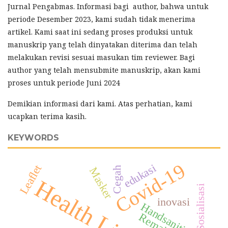
Jurnal Pengabmas. Informasi bagi author, bahwa untuk
periode Desember 2023, kami sudah tidak menerima
artikel. Kami saat ini sedang proses produksi untuk
manuskrip yang telah dinyatakan diterima dan telah
melakukan revisi sesuai masukan tim reviewer. Bagi
author yang telah mensubmite manuskrip, akan kami
proses untuk periode Juni 2024
Demikian informasi dari kami. Atas perhatian, kami
ucapkan terima kasih.
KEYWORDS
Covid-19
edukasi
Leaflet
Cegah
Masker
Health Literacy
Sosialisasi
inovasi
Handsanitizer
Remaja