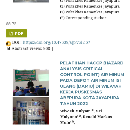
(1) Poltekkes Kemenkes Jayapura
(2) Poltekkes Kemenkes Jayapura
(3) Poltekkes Kemenkes Jayapura
(*) Corresponding Author
68-75
PDF
DOI :
https://doi.org/10.47539/ajp.v3i2.57
Abstract views: 960 |
PELATIHAN HACCP (HAZARD
ANALYSIS CRITICAL
CONTROL POINT) AIR MINUM
PADA DEPOT AIR MINUM ISI
ULANG (DAMIU) DI WILAYAH
KERJA PUSKESMAS
ABEPURA KOTA JAYAPURA
TAHUN 2022
(1)
Wiwiek Mulyani
,
Sri
(2)
Mulyono
,
Renald Markus
(3)
Mofu
,