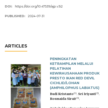
DOI:
https://doi.org/10.47539/ajp.v3i2
PUBLISHED:
2024-07-31
ARTICLES
PENINGKATAN
KETRAMPILAN MELALUI
PELATIHAN
KEWIRAUSAHAAN PRODUK
PRESTO IKAN RED DEVIL
CICHLID/LOHAN
(AMPHILOPHUS LABIATUS)
(1)
(2)
Budi Kristanto
,
Sri Iriyanti
,
(3)
Rosmaida Sirait
,