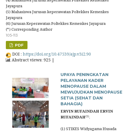
(4) Mahasiswa Jurusan keperawatan Poltekkes Kemenkes
Jayapura
(5) Mahasiswa Jurusan keperawatan Poltekkes Kemenkes
Jayapura
(6) Jurusan Keperawatan Poltekkes Kemenkes Jayapura
(*) Corresponding Author
105-113
PDF
DOI :
https://doi.org/10.47539/ajp.v3i2.90
Abstract views: 925 |
UPAYA PENINGKATAN
PELAYANAN KADER
MENOPAUSE DALAM
MEWUJUDKAN MENOPAUSE
SETIA (SEHAT DAN
BAHAGIA)
ERVIN RUFAINDAH ERVIN
(1)
RUFAINDAH
,
(1) STIKES Widyagama Husada