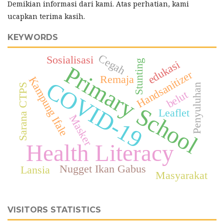
Demikian informasi dari kami. Atas perhatian, kami
ucapkan terima kasih.
KEYWORDS
Cegah
Sosialisasi
edukasi
Stunting
Primary School
Handsanitizer
Remaja
Kampung Ifale
COVID-19
Sarana CTPS
Penyuluhan
belut
Leaflet
Masker
Health Literacy
Nugget Ikan Gabus
Lansia
Masyarakat
VISITORS STATISTICS