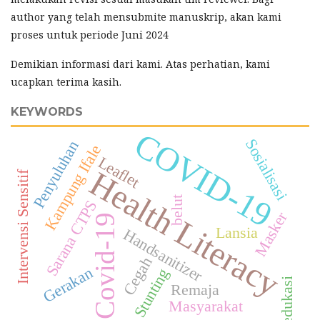
author yang telah mensubmite manuskrip, akan kami
proses untuk periode Juni 2024
Demikian informasi dari kami. Atas perhatian, kami
ucapkan terima kasih.
KEYWORDS
COVID-19
Sosialisasi
Penyuluhan
Kampung Ifale
Leaflet
Health Literacy
Intervensi Sensitif
belut
Sarana CTPS
Masker
Covid-19
Lansia
Handsanitizer
Cegah
Gerakan
Stunting
edukasi
Remaja
Masyarakat