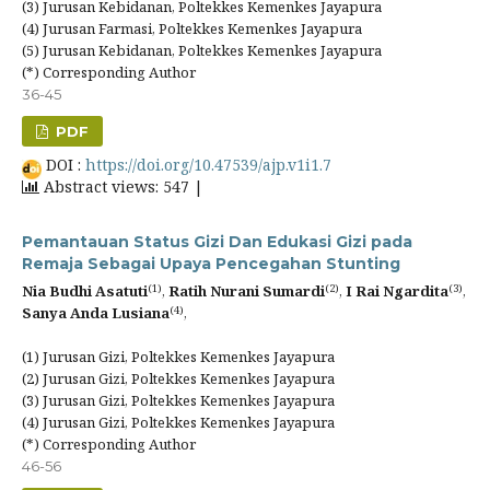
(3) Jurusan Kebidanan, Poltekkes Kemenkes Jayapura
(4) Jurusan Farmasi, Poltekkes Kemenkes Jayapura
(5) Jurusan Kebidanan, Poltekkes Kemenkes Jayapura
(*) Corresponding Author
36-45
PDF
DOI :
https://doi.org/10.47539/ajp.v1i1.7
Abstract views: 547 |
Pemantauan Status Gizi Dan Edukasi Gizi pada
Remaja Sebagai Upaya Pencegahan Stunting
(1)
(2)
(3)
Nia Budhi Asatuti
,
Ratih Nurani Sumardi
,
I Rai Ngardita
,
(4)
Sanya Anda Lusiana
,
(1) Jurusan Gizi, Poltekkes Kemenkes Jayapura
(2) Jurusan Gizi, Poltekkes Kemenkes Jayapura
(3) Jurusan Gizi, Poltekkes Kemenkes Jayapura
(4) Jurusan Gizi, Poltekkes Kemenkes Jayapura
(*) Corresponding Author
46-56