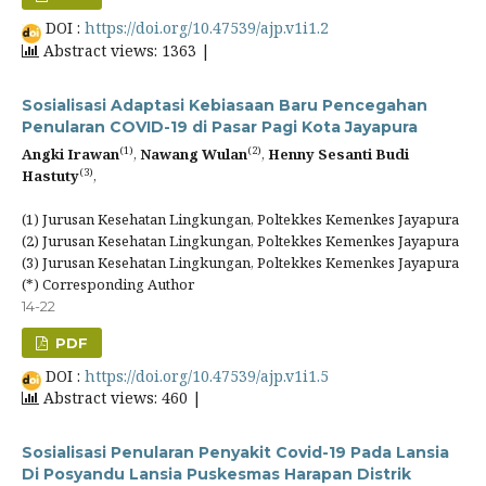
DOI :
https://doi.org/10.47539/ajp.v1i1.2
Abstract views: 1363 |
Sosialisasi Adaptasi Kebiasaan Baru Pencegahan
Penularan COVID-19 di Pasar Pagi Kota Jayapura
(1)
(2)
Angki Irawan
,
Nawang Wulan
,
Henny Sesanti Budi
(3)
Hastuty
,
(1) Jurusan Kesehatan Lingkungan, Poltekkes Kemenkes Jayapura
(2) Jurusan Kesehatan Lingkungan, Poltekkes Kemenkes Jayapura
(3) Jurusan Kesehatan Lingkungan, Poltekkes Kemenkes Jayapura
(*) Corresponding Author
14-22
PDF
DOI :
https://doi.org/10.47539/ajp.v1i1.5
Abstract views: 460 |
Sosialisasi Penularan Penyakit Covid-19 Pada Lansia
Di Posyandu Lansia Puskesmas Harapan Distrik