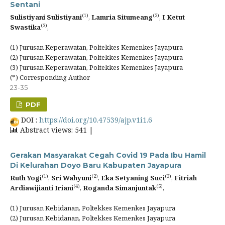
Sentani
(1)
(2)
Sulistiyani Sulistiyani
,
Lamria Situmeang
,
I Ketut
(3)
Swastika
,
(1) Jurusan Keperawatan, Poltekkes Kemenkes Jayapura
(2) Jurusan Keperawatan, Poltekkes Kemenkes Jayapura
(3) Jurusan Keperawatan, Poltekkes Kemenkes Jayapura
(*) Corresponding Author
23-35
PDF
DOI :
https://doi.org/10.47539/ajp.v1i1.6
Abstract views: 541 |
Gerakan Masyarakat Cegah Covid 19 Pada Ibu Hamil
Di Kelurahan Doyo Baru Kabupaten Jayapura
(1)
(2)
(3)
Ruth Yogi
,
Sri Wahyuni
,
Eka Setyaning Suci
,
Fitriah
(4)
(5)
Ardiawijianti Iriani
,
Roganda Simanjuntak
,
(1) Jurusan Kebidanan, Poltekkes Kemenkes Jayapura
(2) Jurusan Kebidanan, Poltekkes Kemenkes Jayapura