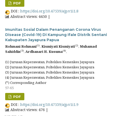
PDF
DOI :
https://doi.org/10.47539/ajp.v1i1.8
Abstract views: 4450 |
Imunitas Sosial Dalam Penanganan Corona Virus
Disease (Covid-19) Di Kampung Ifale Distrik Sentani
Kabupaten Jayapura Papua
(1)
(2)
Rohmani Rohmani
,
Kismiyati Kismiyati
,
Muhamad
(3)
(4)
Sahiddin
,
Ardhanari H. Kusuma
,
(1) Jurusan Keperawatan, Poltekkes Kemenkes Jayapura
(2) Jurusan Keperawatan, Poltekkes Kemenkes Jayapura
(3) Jurusan Keperawatan, Poltekkes Kemenkes Jayapura
(4) Jurusan Keperawatan, Poltekkes Kemenkes Jayapura
(*) Corresponding Author
57-65
PDF
DOI :
https://doi.org/10.47539/ajp.v1i1.9
Abstract views: 476 |